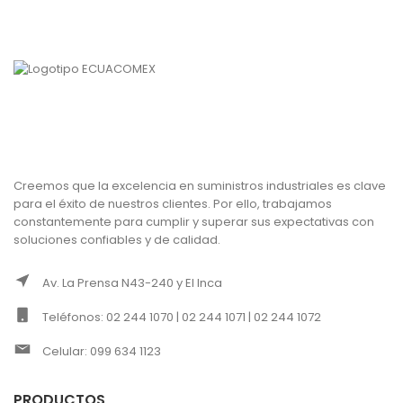
Creemos que la excelencia en suministros industriales es clave
para el éxito de nuestros clientes. Por ello, trabajamos
constantemente para cumplir y superar sus expectativas con
soluciones confiables y de calidad.
Av. La Prensa N43-240 y El Inca
Teléfonos: 02 244 1070 | 02 244 1071 | 02 244 1072
Celular: 099 634 1123
PRODUCTOS