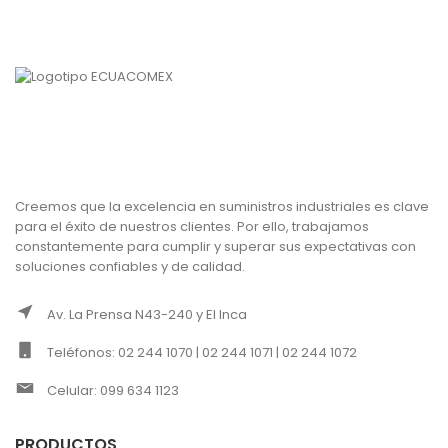
Creemos que la excelencia en suministros industriales es clave
para el éxito de nuestros clientes. Por ello, trabajamos
constantemente para cumplir y superar sus expectativas con
soluciones confiables y de calidad.
Av. La Prensa N43-240 y El Inca
Teléfonos: 02 244 1070 | 02 244 1071 | 02 244 1072
Celular: 099 634 1123
PRODUCTOS