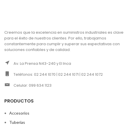
Creemos que la excelencia en suministros industriales es clave
para el éxito de nuestros clientes. Por ello, trabajamos
constantemente para cumplir y superar sus expectativas con
soluciones confiables y de calidad.
Av. La Prensa N43-240 y El Inca
Teléfonos: 02 244 1070 | 02 244 1071 | 02 244 1072
Celular: 099 634 1123
PRODUCTOS
Accesorios
Tuberías