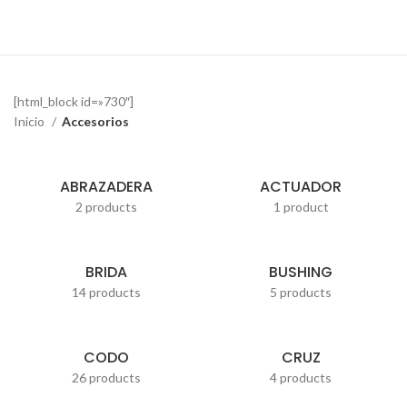
[html_block id=»730″]
Inicio
Accesorios
ABRAZADERA
ACTUADOR
2 products
1 product
BRIDA
BUSHING
14 products
5 products
CODO
CRUZ
26 products
4 products