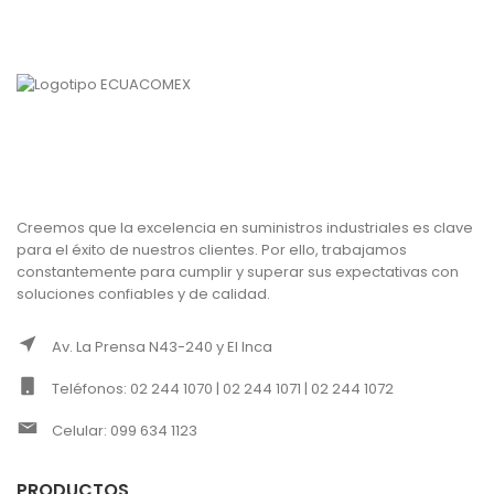
Creemos que la excelencia en suministros industriales es clave
para el éxito de nuestros clientes. Por ello, trabajamos
constantemente para cumplir y superar sus expectativas con
soluciones confiables y de calidad.
Av. La Prensa N43-240 y El Inca
Teléfonos: 02 244 1070 | 02 244 1071 | 02 244 1072
Celular: 099 634 1123
PRODUCTOS