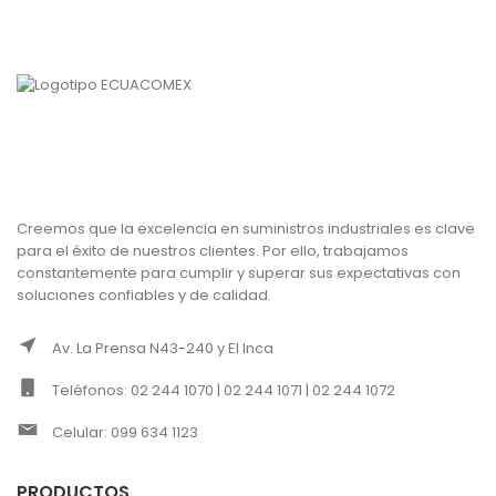
Creemos que la excelencia en suministros industriales es clave
para el éxito de nuestros clientes. Por ello, trabajamos
constantemente para cumplir y superar sus expectativas con
soluciones confiables y de calidad.
Av. La Prensa N43-240 y El Inca
Teléfonos: 02 244 1070 | 02 244 1071 | 02 244 1072
Celular: 099 634 1123
PRODUCTOS