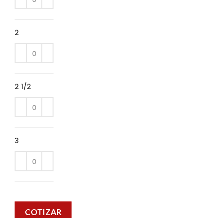
2
2 1/2
3
COTIZAR