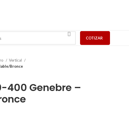
COTIZAR
ro
Vertical
dable/Bronce
-400 Genebre –
ronce