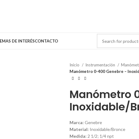
EMAS DE INTERÉS
CONTACTO
Inicio
Instrumentación
Manómet
Manómetro 0-400 Genebre – Inoxi
Manómetro 0
Inoxidable/B
Marca:
Genebre
Material:
Inoxidable/Bronce
Medida:
2 1/2; 1/4 npt