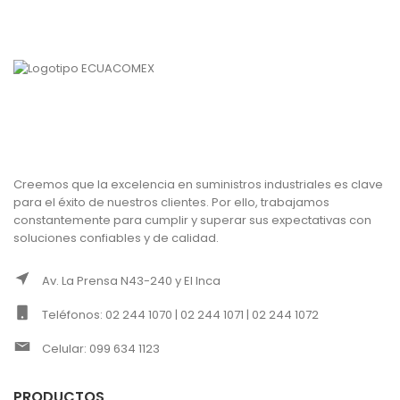
Creemos que la excelencia en suministros industriales es clave
para el éxito de nuestros clientes. Por ello, trabajamos
constantemente para cumplir y superar sus expectativas con
soluciones confiables y de calidad.
Av. La Prensa N43-240 y El Inca
Teléfonos: 02 244 1070 | 02 244 1071 | 02 244 1072
Celular: 099 634 1123
PRODUCTOS