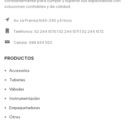
constantemente para cumplir y superar sus expectativas con
soluciones confiables y de calidad.
Av. La Prensa N43-240 y El Inca
Teléfonos: 02 244 1070 | 02 244 1071 | 02 244 1072
Celular: 099 634 1123
PRODUCTOS
Accesorios
Tuberías
Válvulas
Instrumentación
Empaquetaduras
Otros