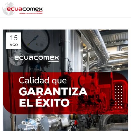
15
AGO