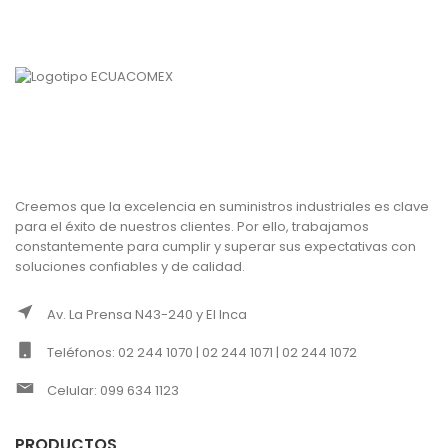
Creemos que la excelencia en suministros industriales es clave
para el éxito de nuestros clientes. Por ello, trabajamos
constantemente para cumplir y superar sus expectativas con
soluciones confiables y de calidad.
Av. La Prensa N43-240 y El Inca
Teléfonos: 02 244 1070 | 02 244 1071 | 02 244 1072
Celular: 099 634 1123
PRODUCTOS