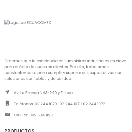
Creemos que la excelencia en suministros industriales es clave
para el éxito de nuestros clientes. Por ello, trabajamos
constantemente para cumplir y superar sus expectativas con
soluciones confiables y de calidad.
Av. La Prensa N43-240 y El Inca
Teléfonos: 02 244 1070 | 02 244 1071 | 02 244 1072
Celular: 099 634 1123
PRODUCTOS