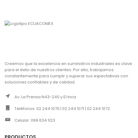
Creemos que la excelencia en suministros industriales es clave
para el éxito de nuestros clientes. Por ello, trabajamos
constantemente para cumplir y superar sus expectativas con
soluciones confiables y de calidad.
Av. La Prensa N43-240 y El Inca
Teléfonos: 02 244 1070 | 02 244 1071 | 02 244 1072
Celular: 099 634 1123
PRODUCTOS